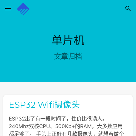
menu

通过电子邮件订阅博客
输入您的电子邮件地址订阅此博客，并通过电子邮件接收博客
更新通知。
单片机
电
子
文章归档
邮
订阅
件
地
址
ESP32 Wifi摄像头
ESP32出了有一段时间了，性价比很诱人。
240Mhz双核CPU、500Kb+的RAM，大多数应用
都足够了。 手头上正好有几款摄像头，就想着做个