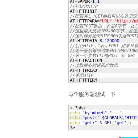
AT
+
SAPBR
=
1
,
1
//初始化HTTP
AT
+
//配置URL（GET参数可以在这里
AT
+
HTTPPARA
=
"URL"
,
"http://m
//配置POST数据，长度8字节，在12
//这里最大支持102400字节，发送这
//这时候开始向SIM900A发送P
AT
+
HTTPDATA
=
8
,
120000
//启动HTTP，1表示POST 如果只
//等一会后返回结果+HTTPACTION:1
//第一个参数(1)是POST or G
AT
+
HTTPACTION
=
1
//读取服务端返回的数据
AT
+
//关闭HTTP
AT
+
HTTPTERM
写个服务端测试一下
<
echo
"by mfweb"
.
"   "
;
echo
"post:"
.
$GLOBALS
[
'HTTP
echo
"get:"
.
$_GET
[
'get'
]
;
?>