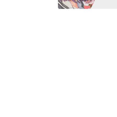
推荐文章

Bad Apple 示波器版
Ni
发表回复
textsms
说点什么...
通过邮件通知我有新文章