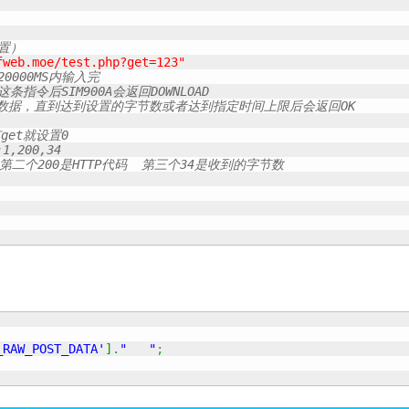
设置）
fweb.moe/test.php?get=123"
0000MS内输入完
条指令后SIM900A会返回DOWNLOAD
OST数据，直到达到设置的字节数或者达到指定时间上限后会返回OK
有get就设置0
,200,34
et 第二个200是HTTP代码  第三个34是收到的字节数
_RAW_POST_DATA'
]
.
"   "
;