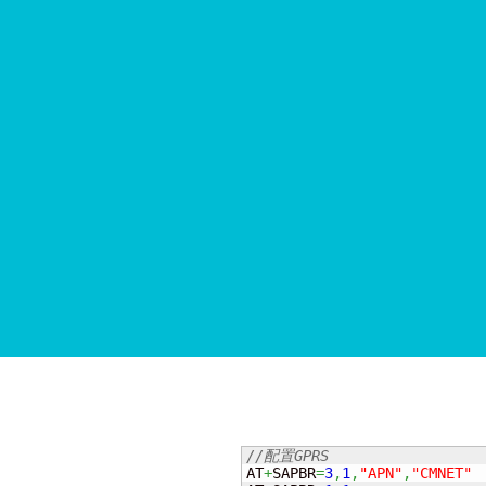
//配置GPRS
AT
+
SAPBR
=
3
,
1
,
"APN"
,
"CMNET"