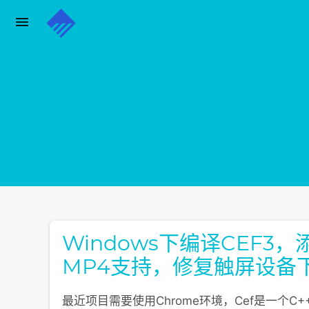
menu
通过电子邮件订阅博客
输入您的电子邮件地址订阅此博客，并通过电子邮件接收博客更
电
子
邮
订阅
件
地
址
Windows下编译CEF3，
MP4支持，修复触屏设备
最近项目需要使用Chrome环境，Cef是一个C++