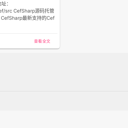
管地址：
/cef/src CefSharp源码托管
arp CefSharp最新支持的Cef
查看全文