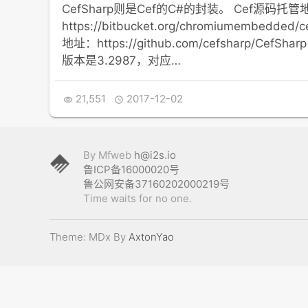
CefSharp则是Cef的C#的封装。 Cef源码托
https://bitbucket.org/chromiumembedded
地址：https://github.com/cefsharp/CefSh
版本是3.2987，对应…
21,551
2017-12-02


By Mfweb
h@i2s.io
鲁ICP备16000020号
鲁公网安备37160202000219号
Time waits for no one.
Theme: MDx By
AxtonYao