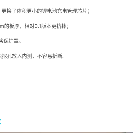
升压、更换了体积更小的锂电池充电管理芯片；
m的板厚，相对0.1版本更抗摔；
桨保护罩。
单独挖孔放入内测，不容易折断。
：