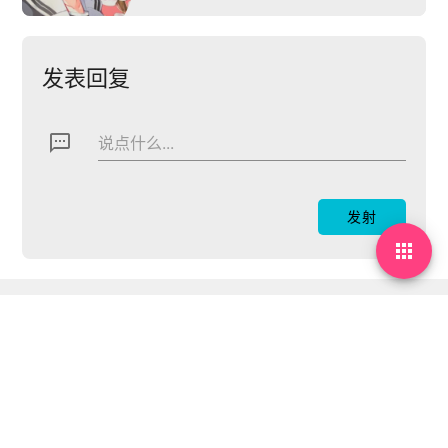
发表回复
textsms
说点什么...

By Mfweb
h@i2s.io
鲁ICP备16000020号
鲁公网安备37160202000219号
Time waits for no one.
Theme: MDx By
AxtonYao