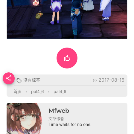


2017-08-16
没有标签


首页
•
pal4_6
•
pal4_6
Mfweb
文章作者
Time waits for no one.