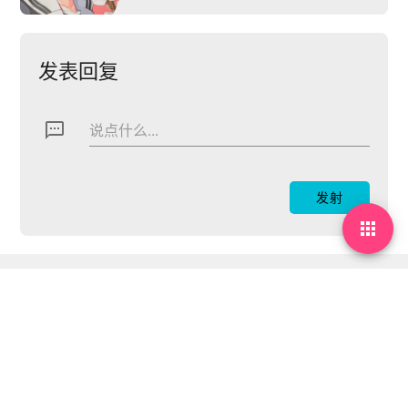
发表回复
textsms
说点什么...

By Mfweb
h@i2s.io
鲁ICP备16000020号
鲁公网安备37160202000219号
Time waits for no one.
Theme: MDx By
AxtonYao