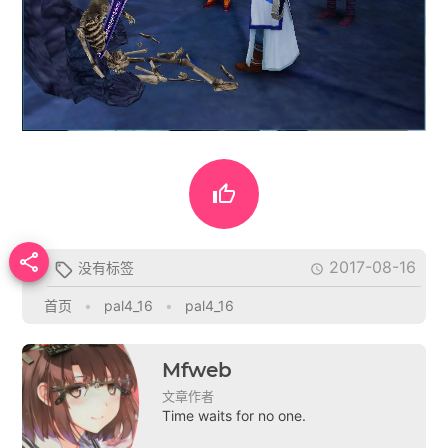


2017-08-16
没有标签


首页
•
pal4_16
•
pal4_16
Mfweb
文章作者
Time waits for no one.