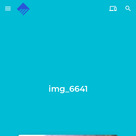
menu


通过电子邮件订阅博客
输入您的电子邮件地址订阅此博客，并通过电子邮件接收博客
更新通知。
电
子
邮
订阅
件
地
址
img_6641