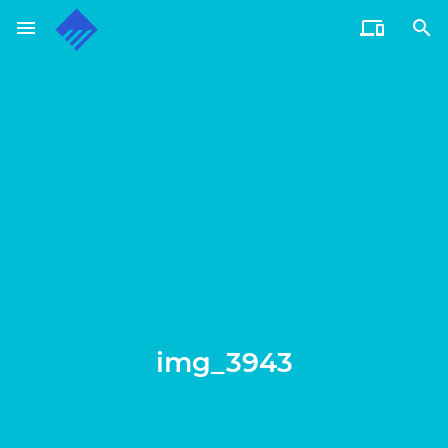
menu


通过电子邮件订阅博客
输入您的电子邮件地址订阅此博客，并通过电子邮件接收博客
更新通知。
电
子
邮
订阅
件
地
址
img_3943