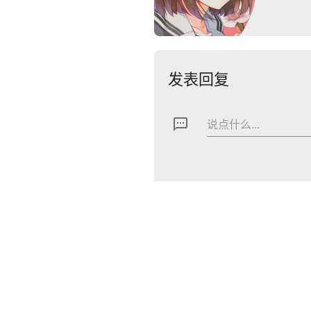
发表回复
textsms
说点什么...
By Mfweb
h@i2s.io
鲁ICP备16000020号
鲁公网安备37160202000
Time waits for no one.