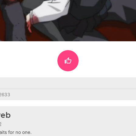

2633
eb
者
its for no one.