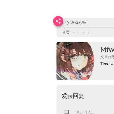

没有标签

首页
•
1
•
1
Mfw
文章作
Time wa
发表回复
textsms
说点什么...