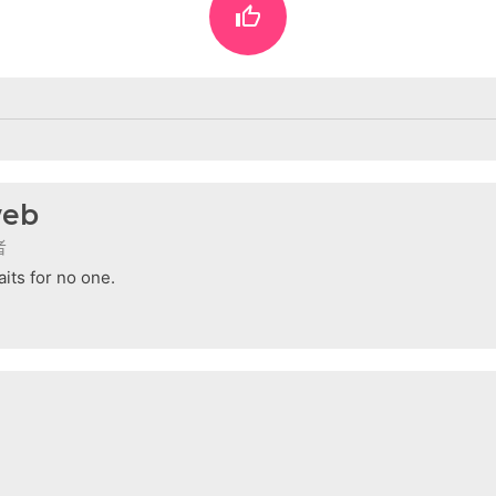

eb
者
its for no one.